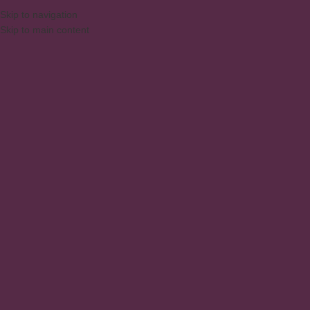
Skip to navigation
Skip to main content
MENU
Products
Home
/
Products
Showing all 12 results
Show sidebar
Design
Clear filters
Bookshelf 3 Niches Retro
Computer Desk 1 Drawer
Decorative Niches
,
Shelves
Office / Home Office
,
Office
,
Home
Office