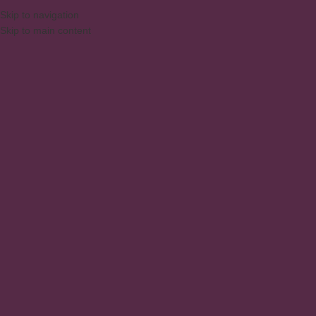
Skip to navigation
Skip to main content
MENU
decoración contemporánea
Inicio
/
Productos
/
Productos etiquetados “decoración contemporánea”
Mostrando el único resultado
Show sidebar