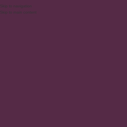
Skip to navigation
Skip to main content
MENU
almacenamiento práctico
Inicio
/
Productos
/
Productos etiquetados “almacenamiento práctico”
Mostrando los 4 resultados
Show sidebar