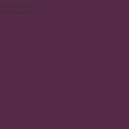
Skip to navigation
Skip to main content
MENU
muebles de dormitorio
Inicio
/
Productos
/
Productos etiquetados “muebles de dormitorio”
No se han encontrado productos que coincidan con tu selección.