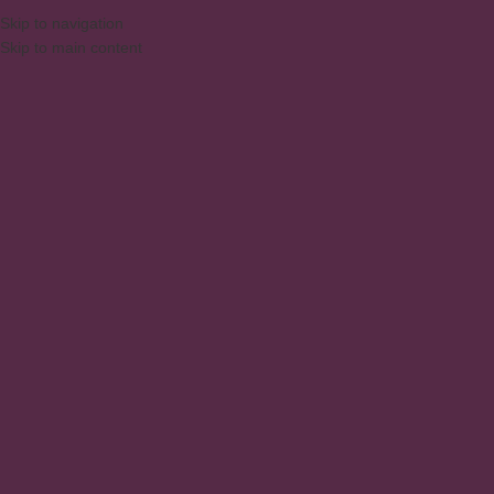
Skip to navigation
Skip to main content
MENU
muebles elegantes
Inicio
/
Productos
/
Productos etiquetados “muebles elegantes”
Mostrando los 4 resultados
Show sidebar