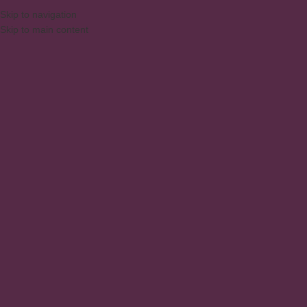
DAQUI PARA SUA CASA
⚠️
ATENÇ
ESPAÑOL
Skip to navigation
Skip to main content
mue
PESQUISAR PRODUTOS
Inicio
/
Productos
/
Prod