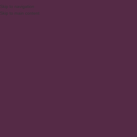
Skip to navigation
Skip to main content
MENU
Zapatero Retro
Inicio
/
Productos
/
Productos etiquetados “Zapatero Retro”
No se han encontrado productos que coincidan con tu selección.