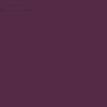
DAQUI PARA SUA CASA
⚠️
ATEN
PORTUGUÊS
Skip to navigation
Skip to main content
PESQUISAR PRODUTOS
Início
/
Produtos
/
Prod