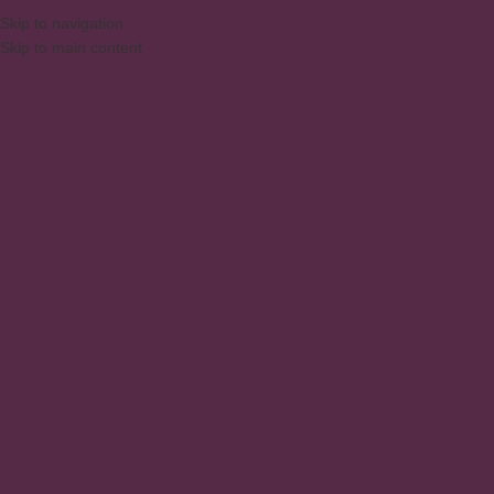
Skip to navigation
Skip to main content
MENU
Estante Escada
Início
/
Produtos
/
Produtos marcados com a tag “Estante Escada”
Nenhum produto foi encontrado para a sua seleção.