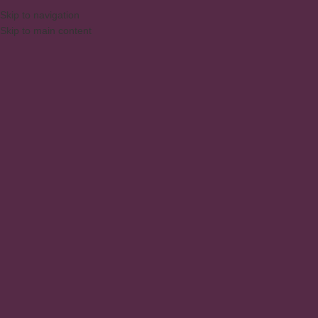
DAQUI PARA SUA CASA
⚠️
ATEN
PORTUGUÊS
Skip to navigation
Skip to main content
E
PESQUISAR PRODUTOS
Início
/
Produtos
/
Prod