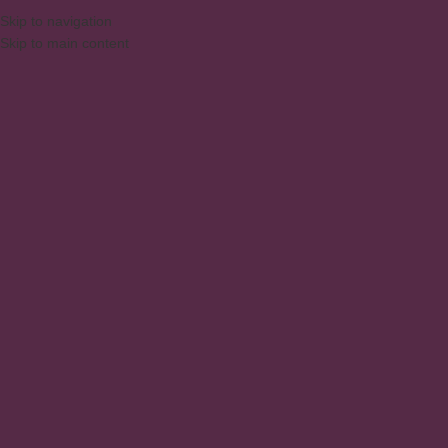
Skip to navigation
Skip to main content
MENU
funcionalidade
Início
/
Produtos
/
Produtos marcados com a tag “funcionalidade”
Exibindo um único resultado
Mostrar barra lateral