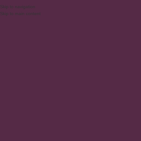
DAQUI PARA SUA CASA
⚠️
ATEN
PORTUGUÊS
Skip to navigation
Skip to main content
PESQUISAR PRODUTOS
Início
/
Produtos
/
Prod