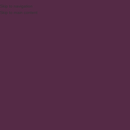
Skip to navigation
Skip to main content
MENU
Mesa Gammer
Início
/
Produtos
/
Produtos marcados com a tag “Mesa Gammer”
Exibindo um único resultado
Mostrar barra lateral