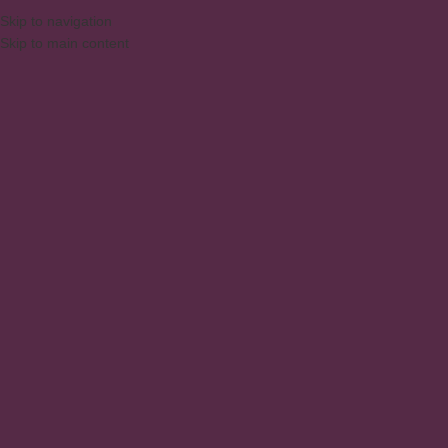
Skip to navigation
Skip to main content
MENU
Escritorio
Inicio
/
Productos
/
Oficina / Oficina en casa
/
Escritorio
Mostrando los 4 resultados
Show sidebar