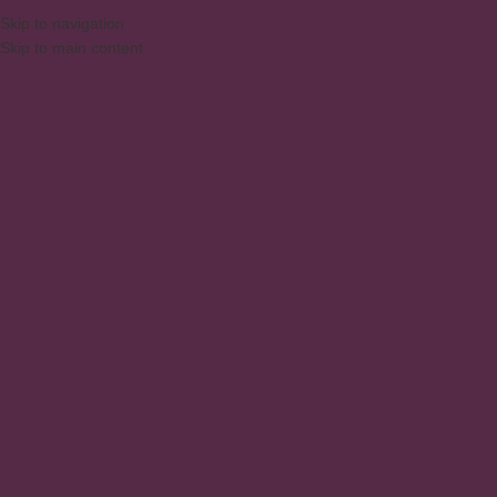
Skip to navigation
Skip to main content
MENU
Armarios
Inicio
/
Productos
/
Sala y Comedor
/
Armarios
Mostrando el único resultado
Show sidebar